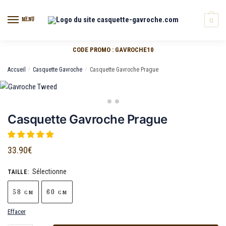
MENU
0
CODE PROMO : GAVROCHE10
Accueil
/
Casquette Gavroche
/
Casquette Gavroche Prague
Casquette Gavroche Prague
33.90
€
Sélectionne
TAILLE
:
58 cm
60 cm
Effacer