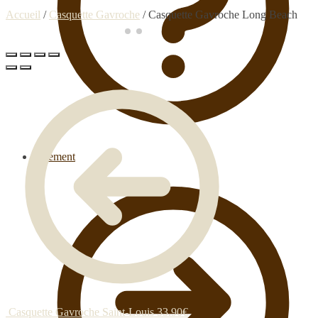
Accueil
/
Casquette Gavroche
/
Casquette Gavroche Long Beach
Paiement
Casquette Gavroche Saint-Louis
33.90
€