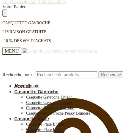
Skip to navigation
Skip to content
Votre Panier
CASQUETTE GAVROCHE
LIVRAISON GRATUITE
-10 % DÈS 60€ D’ACHATS
MENU
Recherche pour :
Recherche pour :
Recherche
Recherche
Mon Compte
Accueil
Casquette Gavroche
Casquette Gavroche Enfant
Casquette Gavroche Femme
Casquette Gavroche Homme
Casquette et Gavroche Peaky Blinders
Casquette Plate
Casquette Plate Enfant
Casquette Plate Femme