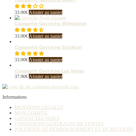
33.90
€
Ajouter au panier
Casquette Gavroche Wilmington
33.90
€
Ajouter au panier
Casquette Gavroche Stockton
33.90
€
Ajouter au panier
Casquette Gavroche Las Vegas
37.90
€
Ajouter au panier
Informations
MENTIONS LÉGALES
MON COMPTE
CONTACTEZ-NOUS
CONDITIONS GÉNÉRALES DE VENTES
POLITIQUE DE REMBOURSEMENT ET DE RETOURS