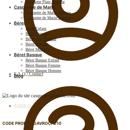
Casquette Plate Homme
Casquette de Marin
Casquette de Marin Femme
Casquette de Marin Homme
Béret
Béret Enfant
Béret Femme
Béret Chic Femme
Béret Homme
Béret Militaire
Béret Basque
Béret Basque Enfant
Béret Basque Femme
Béret Basque Homme
F.A.Q / Contact
Blog
0.00
€
0
CODE PROMO : GAVROCHE10