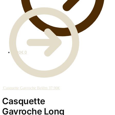
0.00
€
0
Casquette Gavroche Belém
37.90
€
Casquette
Gavroche Long