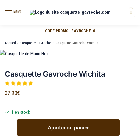
MENU
0
CODE PROMO : GAVROCHE10
Accueil
/
Casquette Gavroche
/
Casquette Gavroche Wichita
Casquette Gavroche Wichita
37.90
€
1 en stock
Ajouter au panier